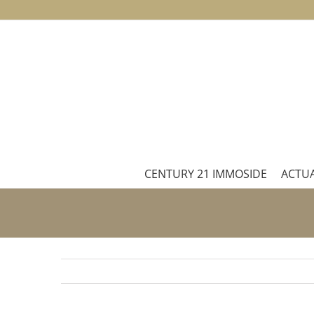
Passer
au
contenu
CENTURY 21 IMMOSIDE
ACTUA