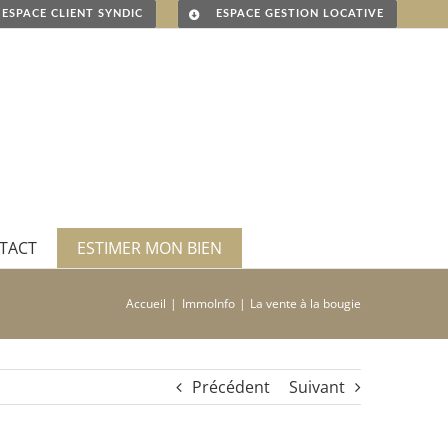
ESPACE CLIENT SYNDIC
ESPACE GESTION LOCATIVE
TACT
ESTIMER MON BIEN
Accueil
ImmoInfo
La vente à la bougie
Précédent
Suivant