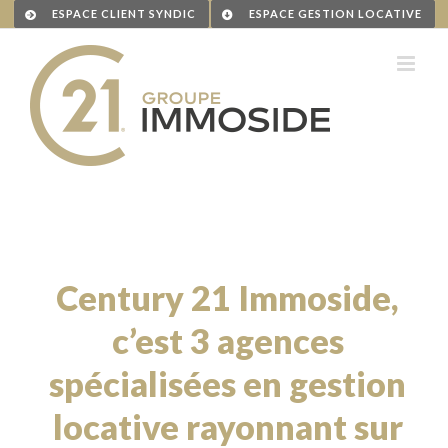
Passer
ESPACE CLIENT SYNDIC
ESPACE GESTION LOCATIVE
au
contenu
Century 21 Immoside,
c’est 3 agences
spécialisées en gestion
locative rayonnant sur