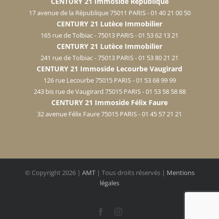
CENTURY 21 Immoside République
17 avenue de la République 75011 PARIS - 01 40 21 00 50
CENTURY 21 Lutèce Immobilier
165 rue de Tolbiac - 75013 PARIS - 01 53 62 13 21
CENTURY 21 Lutèce Immobilier
241 rue de Tolbiac - 75013 PARIS - 01 53 80 21 21
CENTURY 21 Immoside Lecourbe Vaugirard
126 rue Lecourbe 75015 PARIS - 01 53 68 99 99
243 bis rue de Vaugirard 75015 PARIS - 01 53 58 58 88
CENTURY 21 Immoside Félix Faure
32 avenue Félix Faure 75015 PARIS - 01 45 57 21 21
© Copyright
2026 |
AMT
| Tous droits réservés |
Mentions
légales
Facebook
Instagram