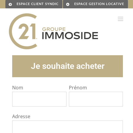
Passer
ESPACE CLIENT SYNDIC
ESPACE GESTION LOCATIVE
au
contenu
Je souhaite acheter
Nom
Prénom
Adresse