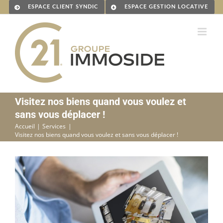
Passer
ESPACE CLIENT SYNDIC
ESPACE GESTION LOCATIVE
au
contenu
Visitez nos biens quand vous voulez et
sans vous déplacer !
Accueil
Services
Visitez nos biens quand vous voulez et sans vous déplacer !
Voir
l'image
agrandie