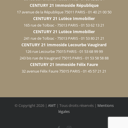
CENTURY 21 Immoside République
17 avenue de la République 75011 PARIS - 01 40 21 00 50
CENTURY 21 Lutèce Immobilier
165 rue de Tolbiac - 75013 PARIS - 01 53 62 13 21
CENTURY 21 Lutèce Immobilier
241 rue de Tolbiac - 75013 PARIS - 01 53 80 21 21
CENTURY 21 Immoside Lecourbe Vaugirard
126 rue Lecourbe 75015 PARIS - 01 53 68 99 99
243 bis rue de Vaugirard 75015 PARIS - 01 53 58 58 88
CENTURY 21 Immoside Félix Faure
32 avenue Félix Faure 75015 PARIS - 01 45 57 21 21
© Copyright
2026 |
AMT
| Tous droits réservés |
Mentions
légales